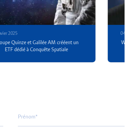
04 décembre 2024
Warren Buffet entre dans nos assurances vie
luxembourgeoises et nos PER !