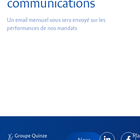
communications
Un email mensuel vous sera envoyé sur les
performances de nos mandats
Pla