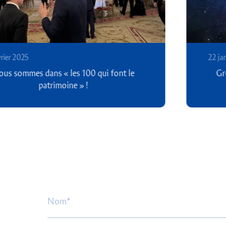
22 janvier 2025
Groupe Quinze et Galilée AM crééent un
ETF dédié à Conquête Spatiale