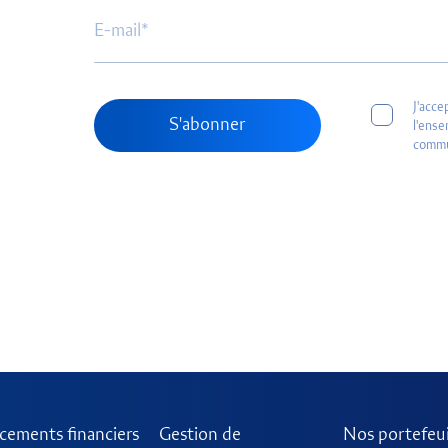
J'acce
S'abonner
l'ens
commu
cements financiers
Gestion de
Nos portefeui