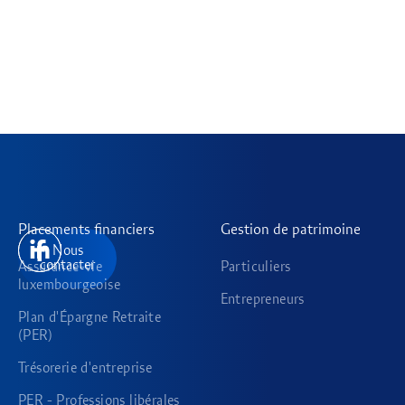
Placements financiers
Gestion de patrimoine
Nous
contacter
Assurance-vie
Particuliers
luxembourgeoise
Entrepreneurs
Plan d'Épargne Retraite
(PER)
Trésorerie d'entreprise
PER - Professions libérales